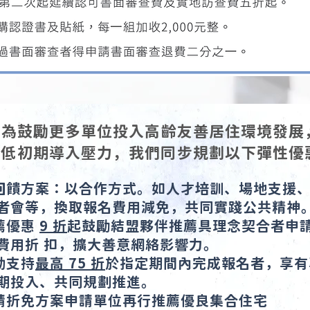
為鼓勵更多單位投入高齡友善居住環境發展
降低初期導入壓力，我們同步規劃以下彈性優
門回饋方案：以合作方式。如人才培訓、場地支援
會等，換取報名費用減免，共同實踐公共精神
推薦優惠
9 折
起鼓勵結盟夥伴推薦具理念契合者申
用折 扣，擴大善意網絡影響力。
動支持
最高 75 折
於指定期間內完成報名者，享有
投入、共同規劃推進。
申請折免方案申請單位再行推薦優良集合住宅