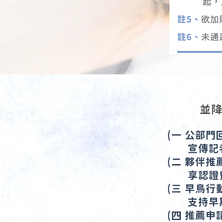
並
(一 公部
宣傳記者
(二 夥伴
享認證費
(三 早鳥行
支持早期
(四 推薦