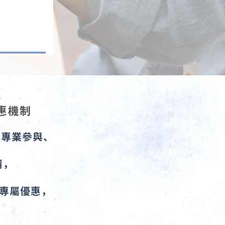
，
惠機制
、專業參與、
。
請，
專屬優惠，