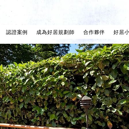
認證案例
成為好居規劃師
合作夥伴
好居