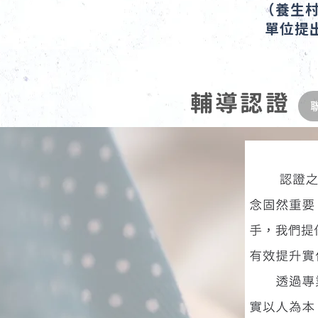
（養生村、
單位提出申
輔導認證