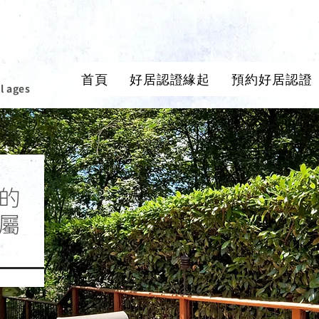
首頁
好居認證緣起
預約好居認證
l ages
的
屬