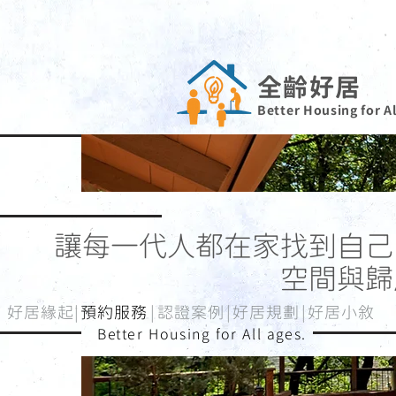
全齡好居
Better Housing for Al
讓每一代人都在家找到自己
空間與歸
好居緣起
|​
預約服
務
|
認證案
例|
好居規
劃|
好居小敘
Better Housing for All ages.